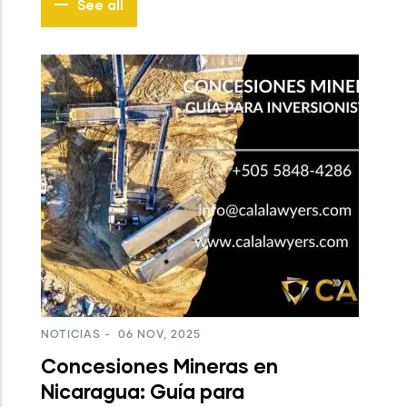
See all
N
L
I
S
I
NOTICIAS
-
06 NOV, 2025
a:
Concesiones Mineras en
Nicaragua: Guía para