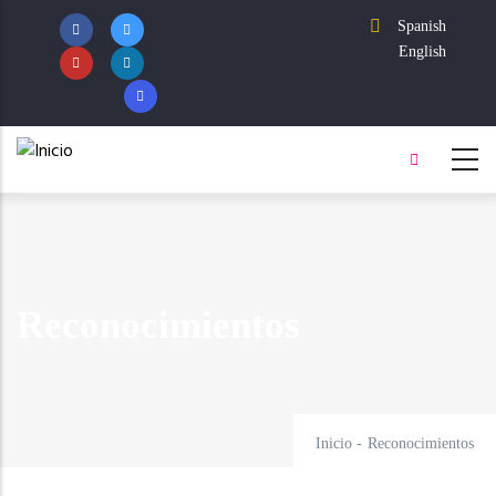
Pasar
Spanish
al
English
contenido
principal
Reconocimientos
Inicio
-
Reconocimientos