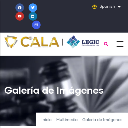
Pasar
Spanish
List
al
contenido
principal
Galería de Imágenes
Inicio
-
Multimedia
-
Galería de Imágenes