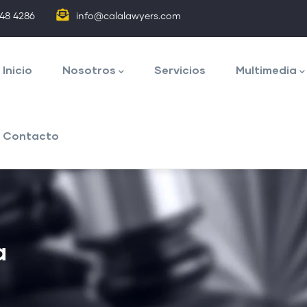
848 4286
info@calalawyers.com
avegación
rincipal
Inicio
Nosotros
Servicios
Multimedia
Contacto
a