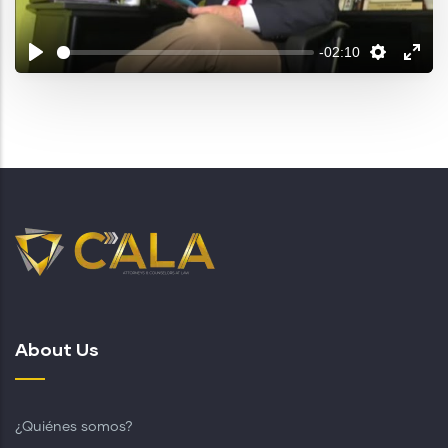
-02:10
About Us
¿Quiénes somos?