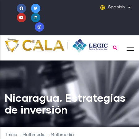
Pasar
Spanish
List
al
contenido
principal
Nicaragua. Estrategias
de inversión
Inicio
-
Multimedia
-
Multimedia
-